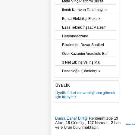
Meta Vinç Platform Bursa
İlmob Karavan Dekorasyon
Bursa Elektrikçi Elektrik
Esas Teknik İnşaat Malzem
Heryoneeczane
Bikalemde Duvar Saatleri
Özel Kazanim Anaokulu Bur
3 Net Elk Inş Ve Inş Mal
Desticioğlu Çömlekçilik
ÜYELİK
Üyelik türleri ve avantajlarını görmek
için tıklayınız.
Bursa Esnaf Birliği
Rehberimizde
19
Altın,
18
Gümüş ,
147
Normal ,
2
İlan
Anasa
ve
6
Ürün bulunmaktadır.
bursa 