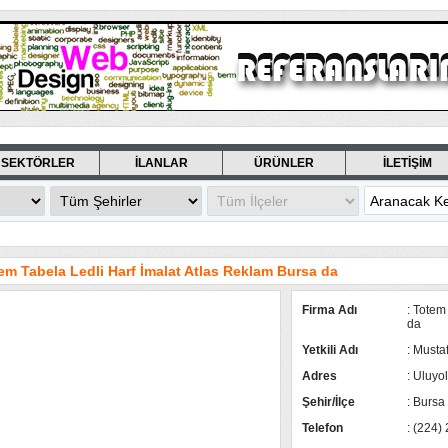
SEKTÖRLER
İLANLAR
ÜRÜNLER
İLETİŞİM
em Tabela Ledli Harf İmalat Atlas Reklam Bursa da
Firma Adı
: Totem
da
Yetkili Adı
: Musta
Adres
: Uluyo
Şehir/İlçe
: Bursa
Telefon
: (224)