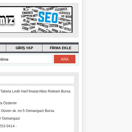
GİRİŞ YAP
FİRMA EKLE
 Tabela Ledli Harf İmalat Atlas Reklam Bursa
fa Özdemir
l Güven sk. no:5 Osmangazi Bursa
 / Osmangazi
 253-0414 -