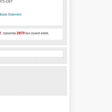
 473-1267
l Baskı Sistemleri
2
2870
, toplamda
kez ziyaret edildi.