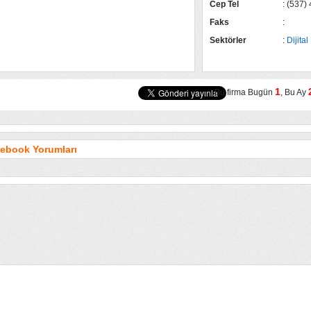
Cep Tel
: (537)
Faks
:
Sektörler
:
Dijita
1
Bu firma Bugün
, Bu Ay
ebook Yorumları