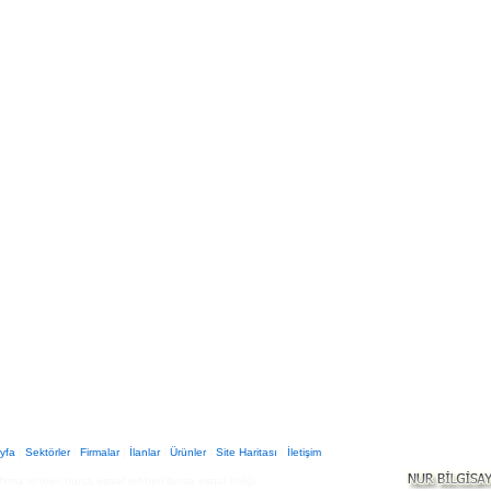
yfa
|
Sektörler
|
Firmalar
|
İlanlar
|
Ürünler
|
Site Haritası
|
İletişim
firma rehberi,bursa esnaf rehberi,bursa esnaf birliği